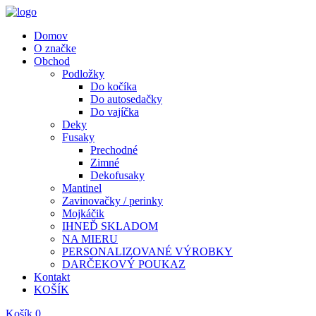
Domov
O značke
Obchod
Podložky
Do kočíka
Do autosedačky
Do vajíčka
Deky
Fusaky
Prechodné
Zimné
Dekofusaky
Mantinel
Zavinovačky / perinky
Mojkáčik
IHNEĎ SKLADOM
NA MIERU
PERSONALIZOVANÉ VÝROBKY
DARČEKOVÝ POUKAZ
Kontakt
KOŠÍK
Košík
0