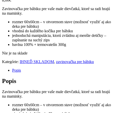
8,00
€
Zavinovačka pre bábiku pre vaše male dievčatká, ktoré sa radi hrajú
na maminky.
rozmer 60x60cm – v otvorenom stave (možnosť využiť aj ako
deka pre bábiku)
vhodná do každého kočíka pre bábiku
jednoduchá manipulácia, ktorú zvládnu aj menšie detičky –
zapínanie na suchý zips
bavlna 100% + termovatelín 300g
Nie je na sklade
Kategórie:
IHNEĎ SKLADOM
,
zavinovačka pre bábiku
Popis
Popis
Zavinovačka pre bábiku pre vaše male dievčatká, ktoré sa radi hrajú
na maminky.
rozmer 60x60cm – v otvorenom stave (možnosť využiť aj ako
deka pre bábiku)