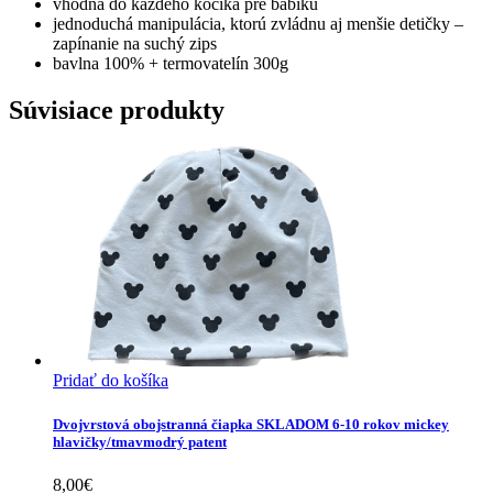
vhodná do každého kočíka pre bábiku
jednoduchá manipulácia, ktorú zvládnu aj menšie detičky –
zapínanie na suchý zips
bavlna 100% + termovatelín 300g
Súvisiace produkty
Pridať do košíka
Dvojvrstová obojstranná čiapka SKLADOM 6-10 rokov mickey
hlavičky/tmavmodrý patent
8,00
€