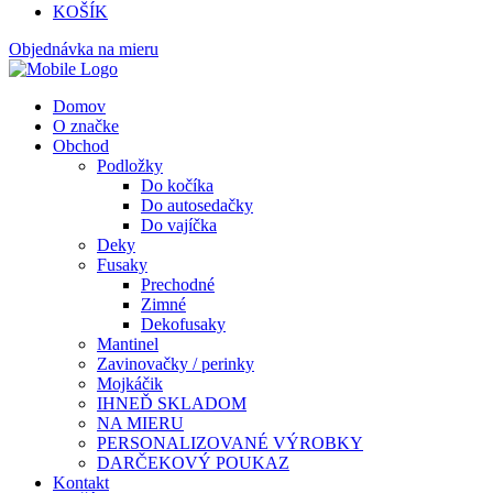
KOŠÍK
Objednávka na mieru
Domov
O značke
Obchod
Podložky
Do kočíka
Do autosedačky
Do vajíčka
Deky
Fusaky
Prechodné
Zimné
Dekofusaky
Mantinel
Zavinovačky / perinky
Mojkáčik
IHNEĎ SKLADOM
NA MIERU
PERSONALIZOVANÉ VÝROBKY
DARČEKOVÝ POUKAZ
Kontakt