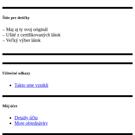
Šitie pre detičky
– Maj aj ty svoj originál
– Ušité z certifikovaných látok
– Veľký výber látok
Užitočné odkazy
Takto sme vznikli
Môj účet
Detaily účtu
Moje objednávky