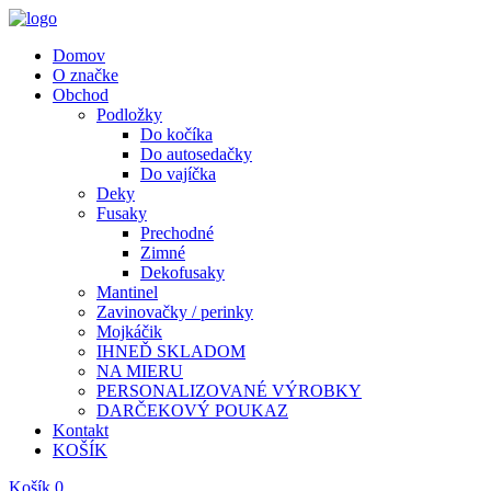
Domov
O značke
Obchod
Podložky
Do kočíka
Do autosedačky
Do vajíčka
Deky
Fusaky
Prechodné
Zimné
Dekofusaky
Mantinel
Zavinovačky / perinky
Mojkáčik
IHNEĎ SKLADOM
NA MIERU
PERSONALIZOVANÉ VÝROBKY
DARČEKOVÝ POUKAZ
Kontakt
KOŠÍK
Košík
0