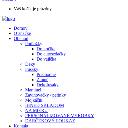
Váš košík je prázdny.
Domov
O značke
Obchod
Podložky
Do kočíka
Do autosedačky
Do vajíčka
Deky
Fusaky
Prechodné
Zimné
Dekofusaky
Mantinel
Zavinovačky / perinky
Mojkáčik
IHNEĎ SKLADOM
NA MIERU
PERSONALIZOVANÉ VÝROBKY
DARČEKOVÝ POUKAZ
Kontakt