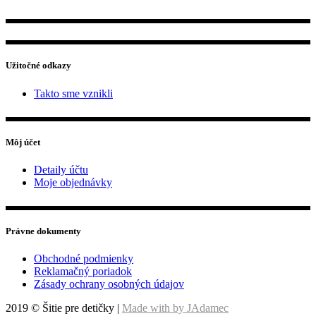
Užitočné odkazy
Takto sme vznikli
Môj účet
Detaily účtu
Moje objednávky
Právne dokumenty
Obchodné podmienky
Reklamačný poriadok
Zásady ochrany osobných údajov
2019 © Šitie pre detičky
|
Made with
by JAdamec