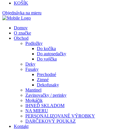
KOŠÍK
Objednávka na mieru
Domov
O značke
Obchod
Podložky
Do kočíka
Do autosedačky
Do vajíčka
Deky
Fusaky
Prechodné
Zimné
Dekofusaky
Mantinel
Zavinovačky / perinky
Mojkáčik
IHNEĎ SKLADOM
NA MIERU
PERSONALIZOVANÉ VÝROBKY
DARČEKOVÝ POUKAZ
Kontakt