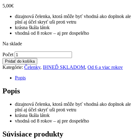
5,00
€
dizajnová čelenka, ktorá môže byť vhodná ako doplnok ale
plní aj účel skryť uši proti vetru
krásna škála látok
vhodná od 8 rokov – aj pre dospelého
Na sklade
Čelenka
Počet
-
Pridať do košíka
veľkosť
Kategórie:
Čelenky
,
IHNEĎ SKLADOM
,
Od 6 a viac rokov
L
(obvod
Popis
54cm)
-
Popis
SKLADOM
-
dizajnová čelenka, ktorá môže byť vhodná ako doplnok ale
od
plní aj účel skryť uši proti vetru
8
krásna škála látok
rokov/dospelý
vhodná od 8 rokov – aj pre dospelého
-
petrol
počet
Súvisiace produkty