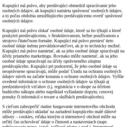
Kupujúci má právo, aby predávajúci obmedzil spracúvanie jeho
osobných údajov, ak kupujúci namieta správnosť osobných údajov,
a to počas obdobia umožňujúceho predávajúcemu overiť správnosť
osobných údajov.
Kupujúci má právo získať osobné údaje, ktoré sa ho týkajú a ktoré
poskytol predávajúcemu, v štruktúrovanom, bežne používanom a
strojovo čitateľnom formáte. Kupujúci má právo preniesť tieto
osobné údaje inému prevádzkovateľovi, ak je to technicky možné.
Kupujúci má právo namietať, ak sa jeho osobné údaje spracúvajú na
účely priameho marketingu. Rovnako môže namietať, ak sa jeho
osobné údaje spracúvajú na účely oprávneného záujmu
predávajúceho. Kupujúci pri podozrení, že jeho osobné údaje sa
neoprávnene spracúvajú, môže podať Úradu na ochranu osobných
údajov návrh na začatie konania o ochrane osobných údajov. Vyššie
uvedené informácie o ochrane osobných údajov sa týkajú aj
predzmluvných vzťahov (t.j. registrácia v e-shope za účelom
budúceho nákupu alebo napríklad vyžiadanie dopytu, cenovej
ponuky či informácií o tovare a službách predávajúceho).
S cieľom zabezpečiť riadne fungovanie internetového obchodu
môže predávajúci ukladať na zariadení kupujúceho malé dátové
súbory – cookies, vďaka ktorým si internetový obchod môže na
určitý čas uchovávať údaje o činnosti a nastaveniach (napr.
prihlasovacie meno, jazyk, veľkosť písma a pod.). Internetový