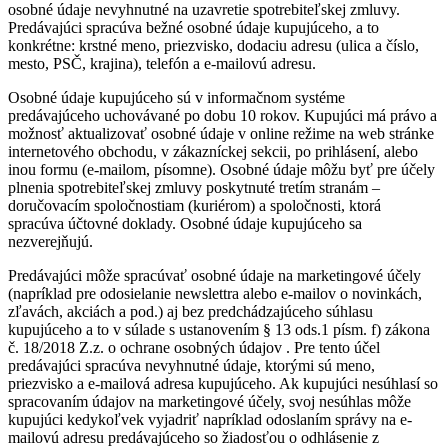
osobné údaje nevyhnutné na uzavretie spotrebiteľskej zmluvy.
Predávajúci spracúva bežné osobné údaje kupujúceho, a to
konkrétne: krstné meno, priezvisko, dodaciu adresu (ulica a číslo,
mesto, PSČ, krajina), telefón a e-mailovú adresu.
Osobné údaje kupujúceho sú v informačnom systéme
predávajúceho uchovávané po dobu 10 rokov. Kupujúci má právo a
možnosť aktualizovať osobné údaje v online režime na web stránke
internetového obchodu, v zákazníckej sekcii, po prihlásení, alebo
inou formu (e-mailom, písomne). Osobné údaje môžu byť pre účely
plnenia spotrebiteľskej zmluvy poskytnuté tretím stranám –
doručovacím spoločnostiam (kuriérom) a spoločnosti, ktorá
spracúva účtovné doklady. Osobné údaje kupujúceho sa
nezverejňujú.
Predávajúci môže spracúvať osobné údaje na marketingové účely
(napríklad pre odosielanie newslettra alebo e-mailov o novinkách,
zľavách, akciách a pod.) aj bez predchádzajúceho súhlasu
kupujúceho a to v súlade s ustanovením § 13 ods.1 písm. f) zákona
č. 18/2018 Z.z. o ochrane osobných údajov . Pre tento účel
predávajúci spracúva nevyhnutné údaje, ktorými sú meno,
priezvisko a e-mailová adresa kupujúceho. Ak kupujúci nesúhlasí so
spracovaním údajov na marketingové účely, svoj nesúhlas môže
kupujúci kedykoľvek vyjadriť napríklad odoslaním správy na e-
mailovú adresu predávajúceho so žiadosťou o odhlásenie z