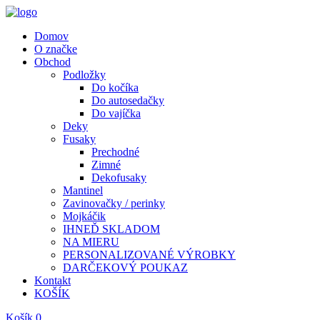
Domov
O značke
Obchod
Podložky
Do kočíka
Do autosedačky
Do vajíčka
Deky
Fusaky
Prechodné
Zimné
Dekofusaky
Mantinel
Zavinovačky / perinky
Mojkáčik
IHNEĎ SKLADOM
NA MIERU
PERSONALIZOVANÉ VÝROBKY
DARČEKOVÝ POUKAZ
Kontakt
KOŠÍK
Košík
0