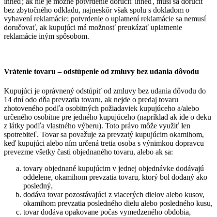
ihneď; ak nie je možné potvrdenie doručiť ihneď, musí sa doručiť
bez zbytočného odkladu, najneskôr však spolu s dokladom o
vybavení reklamácie; potvrdenie o uplatnení reklamácie sa nemusí
doručovať, ak kupujúci má možnosť preukázať uplatnenie
reklamácie iným spôsobom.
Vrátenie tovaru – odstúpenie od zmluvy bez udania dôvodu
Kupujúci je oprávnený odstúpiť od zmluvy bez udania dôvodu do
14 dní odo dňa prevzatia tovaru, ak nejde o predaj tovaru
zhotoveného podľa osobitných požiadaviek kupujúceho a/alebo
určeného osobitne pre jedného kupujúceho (napríklad ak ide o deku
z látky podľa vlastného výberu). Toto právo môže využiť len
spotrebiteľ. Tovar sa považuje za prevzatý kupujúcim okamihom,
keď kupujúci alebo ním určená tretia osoba s výnimkou dopravcu
prevezme všetky časti objednaného tovaru, alebo ak sa:
tovary objednané kupujúcim v jednej objednávke dodávajú
oddelene, okamihom prevzatia tovaru, ktorý bol dodaný ako
posledný,
dodáva tovar pozostávajúci z viacerých dielov alebo kusov,
okamihom prevzatia posledného dielu alebo posledného kusu,
tovar dodáva opakovane počas vymedzeného obdobia,