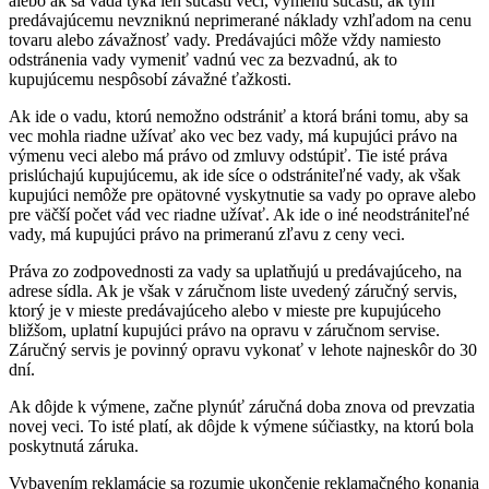
alebo ak sa vada týka len súčasti veci, výmenu súčasti, ak tým
predávajúcemu nevzniknú neprimerané náklady vzhľadom na cenu
tovaru alebo závažnosť vady. Predávajúci môže vždy namiesto
odstránenia vady vymeniť vadnú vec za bezvadnú, ak to
kupujúcemu nespôsobí závažné ťažkosti.
Ak ide o vadu, ktorú nemožno odstrániť a ktorá bráni tomu, aby sa
vec mohla riadne užívať ako vec bez vady, má kupujúci právo na
výmenu veci alebo má právo od zmluvy odstúpiť. Tie isté práva
prislúchajú kupujúcemu, ak ide síce o odstrániteľné vady, ak však
kupujúci nemôže pre opätovné vyskytnutie sa vady po oprave alebo
pre väčší počet vád vec riadne užívať. Ak ide o iné neodstrániteľné
vady, má kupujúci právo na primeranú zľavu z ceny veci.
Práva zo zodpovednosti za vady sa uplatňujú u predávajúceho, na
adrese sídla. Ak je však v záručnom liste uvedený záručný servis,
ktorý je v mieste predávajúceho alebo v mieste pre kupujúceho
bližšom, uplatní kupujúci právo na opravu v záručnom servise.
Záručný servis je povinný opravu vykonať v lehote najneskôr do 30
dní.
Ak dôjde k výmene, začne plynúť záručná doba znova od prevzatia
novej veci. To isté platí, ak dôjde k výmene súčiastky, na ktorú bola
poskytnutá záruka.
Vybavením reklamácie sa rozumie ukončenie reklamačného konania