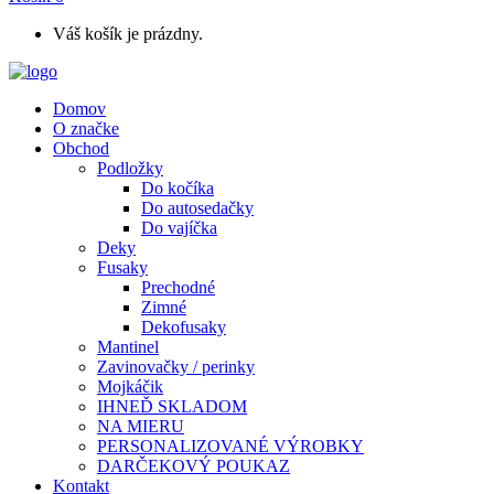
Váš košík je prázdny.
Domov
O značke
Obchod
Podložky
Do kočíka
Do autosedačky
Do vajíčka
Deky
Fusaky
Prechodné
Zimné
Dekofusaky
Mantinel
Zavinovačky / perinky
Mojkáčik
IHNEĎ SKLADOM
NA MIERU
PERSONALIZOVANÉ VÝROBKY
DARČEKOVÝ POUKAZ
Kontakt