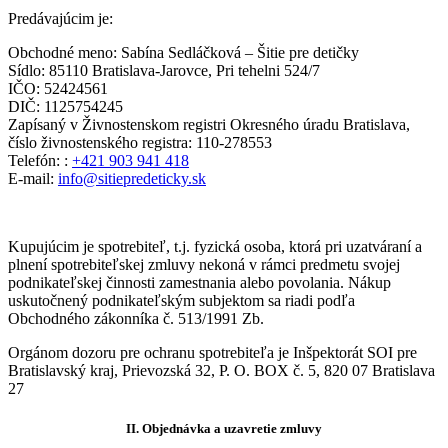
Predávajúcim je:
Obchodné meno: Sabína Sedláčková – Šitie pre detičky
Sídlo: 85110 Bratislava-Jarovce, Pri tehelni 524/7
IČO: 52424561
DIČ: 1125754245
Zapísaný v Živnostenskom registri Okresného úradu Bratislava,
číslo živnostenského registra: 110-278553
Telefón: :
+421 903 941 418
E-mail:
info@sitiepredeticky.sk
Kupujúcim je spotrebiteľ, t.j. fyzická osoba, ktorá pri uzatváraní a
plnení spotrebiteľskej zmluvy nekoná v rámci predmetu svojej
podnikateľskej činnosti zamestnania alebo povolania. Nákup
uskutočnený podnikateľským subjektom sa riadi podľa
Obchodného zákonníka č. 513/1991 Zb.
Orgánom dozoru pre ochranu spotrebiteľa je Inšpektorát SOI pre
Bratislavský kraj, Prievozská 32, P. O. BOX č. 5, 820 07 Bratislava
27
II.
Objednávka a uzavretie zmluvy