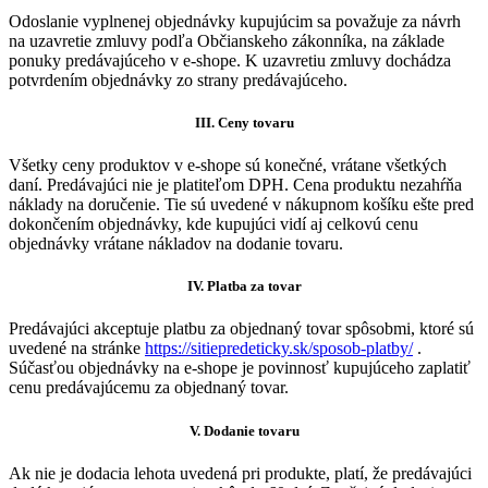
Odoslanie vyplnenej objednávky kupujúcim sa považuje za návrh
na uzavretie zmluvy podľa Občianskeho zákonníka, na základe
ponuky predávajúceho v e-shope. K uzavretiu zmluvy dochádza
potvrdením objednávky zo strany predávajúceho.
III.
Ceny tovaru
Všetky ceny produktov v e-shope sú konečné, vrátane všetkých
daní. Predávajúci nie je platiteľom DPH. Cena produktu nezahŕňa
náklady na doručenie. Tie sú uvedené v nákupnom košíku ešte pred
dokončením objednávky, kde kupujúci vidí aj celkovú cenu
objednávky vrátane nákladov na dodanie tovaru.
IV.
Platba za tovar
Predávajúci akceptuje platbu za objednaný tovar spôsobmi, ktoré sú
uvedené na stránke
https://sitiepredeticky.sk/sposob-platby/
.
Súčasťou objednávky na e-shope je povinnosť kupujúceho zaplatiť
cenu predávajúcemu za objednaný tovar.
V.
Dodanie tovaru
Ak nie je dodacia lehota uvedená pri produkte, platí, že predávajúci