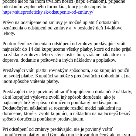
podobe alebo na inom trvalom nosiči (napr. e-mailom), prípadne
odoslaním vyplneného formulára, ktorý je dostupný tu:
https://sitiepredeticky.sk/odstupenie-od-zmluvy/
Právo na odstúpenie od zmluvy je možné uplatniť odoslaním
oznámenia o odstúpení od zmluvy aj v posledný deň 14-dňovej
lehoty.
Po doručení oznámenia o odstúpení od zmluvy predávajúci vráti
najneskôr do 14 dní kupujúcemu všetky platby, ktoré od neho prijal
na základe zmluvy alebo v súvislosti s ňou, vrátane nákladov na
dopravu, dodanie a poštovné a iných nákladov a poplatkov.
Predávajúci vráti platbu rovnakým spôsobom, ako kupujúci použil
pri svojej platbe. Kupujúci sa môže s predávajúcim dohodnúť aj na
inom spôsobe vrátenia platby.
Predávajúci nie je povinný uhradiť kupujúcemu dodatočné náklady,
ak si kupujúci výslovne zvolil iný spôsob doručenia, ako je
najlacnejší bežný spôsob doručenia ponúkaný predávajúcim.
Dodatočnými nákladmi sa rozumie rozdiel medzi nákladmi na
doručenie, ktoré si zvolil kupujúci, a nákladmi na najlacnejší bežný
spôsob doručenia ponúkaný predávajúcim.
Pri odstúpení od zmluvy predávajúci nie je povinný vrátiť
kupujúcemu platby pred tým, ako mu je tovar doručený alebo kým