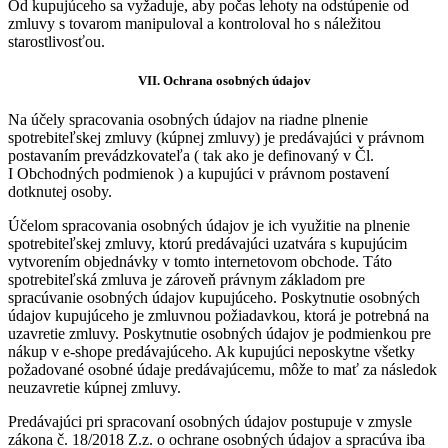
Od kupujúceho sa vyžaduje, aby počas lehoty na odstúpenie od
zmluvy s tovarom manipuloval a kontroloval ho s náležitou
starostlivosťou.
VII.
Ochrana osobných údajov
Na účely spracovania osobných údajov na riadne plnenie
spotrebiteľskej zmluvy (kúpnej zmluvy) je predávajúci v právnom
postavaním prevádzkovateľa ( tak ako je definovaný v Čl.
I Obchodných podmienok ) a kupujúci v právnom postavení
dotknutej osoby.
Účelom spracovania osobných údajov je ich využitie na plnenie
spotrebiteľskej zmluvy, ktorú predávajúci uzatvára s kupujúcim
vytvorením objednávky v tomto internetovom obchode. Táto
spotrebiteľská zmluva je zároveň právnym základom pre
spracúvanie osobných údajov kupujúceho. Poskytnutie osobných
údajov kupujúceho je zmluvnou požiadavkou, ktorá je potrebná na
uzavretie zmluvy. Poskytnutie osobných údajov je podmienkou pre
nákup v e-shope predávajúceho. Ak kupujúci neposkytne všetky
požadované osobné údaje predávajúcemu, môže to mať za následok
neuzavretie kúpnej zmluvy.
Predávajúci pri spracovaní osobných údajov postupuje v zmysle
zákona č. 18/2018 Z.z. o ochrane osobných údajov a spracúva iba