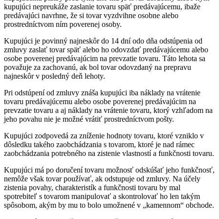
kupujúci nepreukáže zaslanie tovaru späť predávajúcemu, ibaže
predávajúci navrhne, že si tovar vyzdvihne osobne alebo
prostredníctvom ním poverenej osoby.
Kupujúci je povinný najneskôr do 14 dní odo dňa odstúpenia od
zmluvy zaslať tovar späť alebo ho odovzdať predávajúcemu alebo
osobe poverenej predávajúcim na prevzatie tovaru. Táto lehota sa
považuje za zachovanú, ak bol tovar odovzdaný na prepravu
najneskôr v posledný deň lehoty.
Pri odstúpení od zmluvy znáša kupujúci iba náklady na vrátenie
tovaru predávajúcemu alebo osobe poverenej predávajúcim na
prevzatie tovaru a aj náklady na vrátenie tovaru, ktorý vzhľadom na
jeho povahu nie je možné vrátiť prostredníctvom pošty.
Kupujúci zodpovedá za zníženie hodnoty tovaru, ktoré vzniklo v
dôsledku takého zaobchádzania s tovarom, ktoré je nad rámec
zaobchádzania potrebného na zistenie vlastností a funkčnosti tovaru.
Kupujúci má po doručení tovaru možnosť odskúšať jeho funkčnosť,
nemôže však tovar používať, ak odstupuje od zmluvy. Na účely
zistenia povahy, charakteristík a funkčnosti tovaru by mal
spotrebiteľ s tovarom manipulovať a skontrolovať ho len takým
spôsobom, akým by mu to bolo umožnené v „kamennom“ obchode.