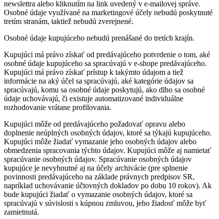
newslettra alebo kliknutím na link uvedený v e-mailovej správe.
Osobné údaje využívané na marketingové účely nebudú poskytnuté
tretím stranám, taktiež nebudú zverejnené.
Osobné údaje kupujúceho nebudú prenášané do tretích krajín.
Kupujúci má právo získať od predávajúceho potvrdenie o tom, aké
osobné údaje kupujúceho sa spracúvajú v e-shope predávajúceho.
Kupujúci má právo získať prístup k takýmto údajom a tiež
informácie na aký účel sa spracúvajú, aké kategórie údajov sa
spracúvajú, komu sa osobné údaje poskytujú, ako dlho sa osobné
údaje uchovávajú, či existuje automatizované individuálne
rozhodovanie vrátane profilovania.
Kupujúci môže od predávajúceho požadovať opravu alebo
doplnenie neúplných osobných údajov, ktoré sa týkajú kupujúceho.
Kupujúci môže žiadať vymazanie jeho osobných údajov alebo
obmedzenia spracovania týchto údajov. Kupujúci môže aj namietať
spracúvanie osobných údajov. Spracúvanie osobných údajov
kupujúce je nevyhnutné aj na účely archivácie (pre splnenie
povinnosti predávajúceho na základe právnych predpisov SR,
napríklad uchovávanie účtovných dokladov po dobu 10 rokov). Ak
bude kupujúci žiadať o vymazanie osobných údajov, ktoré sa
spracúvajú v súvislosti s kúpnou zmluvou, jeho žiadosť môže byť
zamietnutá.