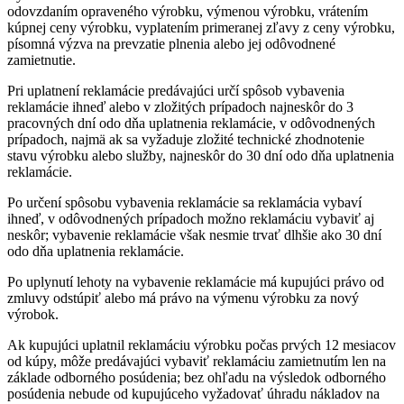
odovzdaním opraveného výrobku, výmenou výrobku, vrátením
kúpnej ceny výrobku, vyplatením primeranej zľavy z ceny výrobku,
písomná výzva na prevzatie plnenia alebo jej odôvodnené
zamietnutie.
Pri uplatnení reklamácie predávajúci určí spôsob vybavenia
reklamácie ihneď alebo v zložitých prípadoch najneskôr do 3
pracovných dní odo dňa uplatnenia reklamácie, v odôvodnených
prípadoch, najmä ak sa vyžaduje zložité technické zhodnotenie
stavu výrobku alebo služby, najneskôr do 30 dní odo dňa uplatnenia
reklamácie.
Po určení spôsobu vybavenia reklamácie sa reklamácia vybaví
ihneď, v odôvodnených prípadoch možno reklamáciu vybaviť aj
neskôr; vybavenie reklamácie však nesmie trvať dlhšie ako 30 dní
odo dňa uplatnenia reklamácie.
Po uplynutí lehoty na vybavenie reklamácie má kupujúci právo od
zmluvy odstúpiť alebo má právo na výmenu výrobku za nový
výrobok.
Ak kupujúci uplatnil reklamáciu výrobku počas prvých 12 mesiacov
od kúpy, môže predávajúci vybaviť reklamáciu zamietnutím len na
základe odborného posúdenia; bez ohľadu na výsledok odborného
posúdenia nebude od kupujúceho vyžadovať úhradu nákladov na