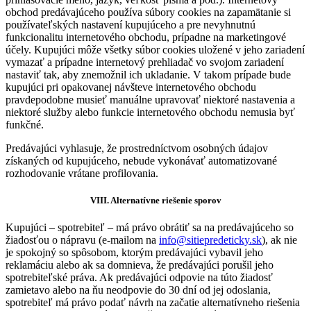
obchod predávajúceho používa súbory cookies na zapamätanie si
používateľských nastavení kupujúceho a pre nevyhnutnú
funkcionalitu internetového obchodu, prípadne na marketingové
účely. Kupujúci môže všetky súbor cookies uložené v jeho zariadení
vymazať a prípadne internetový prehliadač vo svojom zariadení
nastaviť tak, aby znemožnil ich ukladanie. V takom prípade bude
kupujúci pri opakovanej návšteve internetového obchodu
pravdepodobne musieť manuálne upravovať niektoré nastavenia a
niektoré služby alebo funkcie internetového obchodu nemusia byť
funkčné.
Predávajúci vyhlasuje, že prostredníctvom osobných údajov
získaných od kupujúceho, nebude vykonávať automatizované
rozhodovanie vrátane profilovania.
VIII.
Alternatívne riešenie sporov
Kupujúci – spotrebiteľ – má právo obrátiť sa na predávajúceho so
žiadosťou o nápravu (e-mailom na
info@sitiepredeticky.sk
), ak nie
je spokojný so spôsobom, ktorým predávajúci vybavil jeho
reklamáciu alebo ak sa domnieva, že predávajúci porušil jeho
spotrebiteľské práva. Ak predávajúci odpovie na túto žiadosť
zamietavo alebo na ňu neodpovie do 30 dní od jej odoslania,
spotrebiteľ má právo podať návrh na začatie alternatívneho riešenia