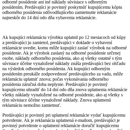
odborné posúdenie ani iné náklady súvisiace s odborným
posúdením. Predávajúci je povinný poskytnúť kupujúcemu kópiu
odborného posúdenia odôvodňujúceho zamietnutie reklamácie
najneskôr do 14 dní odo dňa vybavenia reklamácie.
Ak kupujúci reklamáciu výrobku uplatnil po 12 mesiacoch od kúpy
a predávajúci ju zamietol, predávajúci v doklade o vybavení
reklamácie uvedie, komu môže kupujúci zaslať výrobok na odborné
posúdenie. Ak je výrobok zaslaný na odborné posúdenie určenej
osobe, náklady odborného posúdenia, ako aj všetky ostatné s tým
súvisiace účelne vynaložené náklady znáša predávajúci bez ohľadu
na výsledok odborného posúdenia. Ak kupujúci odborným
posúdením preukáže zodpovednosť predávajúceho za vadu, môže
reklamáciu uplatniť znova; počas vykonávania odborného
posúdenia záručná doba neplynie. Predávajúci je povinný
kupujúcemu uhradiť do 14 dní odo dňa znova uplatnenia reklamácie
všetky náklady vynaložené na odborné posúdenie, ako aj všetky s
tým súvisiace účelne vynaložené náklady. Znova uplatnenú
reklamáciu nemožno zamietnuť.
Predávajúci je povinný pri uplatnení reklamácie vydať kupujúcemu
potvrdenie. Ak je reklamácia uplatnená e-mailom, predávajúci je
povinný potvrdenie o uplatnení reklamácie doručiť kupujúcemu