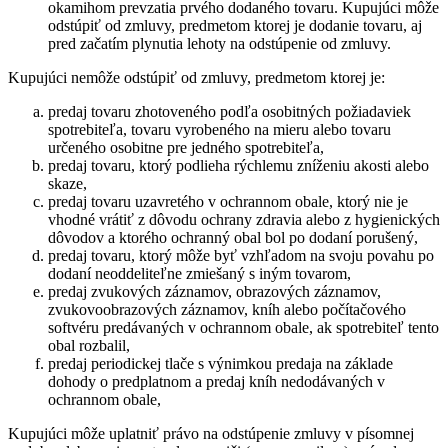
okamihom prevzatia prvého dodaného tovaru. Kupujúci môže
odstúpiť od zmluvy, predmetom ktorej je dodanie tovaru, aj
pred začatím plynutia lehoty na odstúpenie od zmluvy.
Kupujúci nemôže odstúpiť od zmluvy, predmetom ktorej je:
predaj tovaru zhotoveného podľa osobitných požiadaviek
spotrebiteľa, tovaru vyrobeného na mieru alebo tovaru
určeného osobitne pre jedného spotrebiteľa,
predaj tovaru, ktorý podlieha rýchlemu zníženiu akosti alebo
skaze,
predaj tovaru uzavretého v ochrannom obale, ktorý nie je
vhodné vrátiť z dôvodu ochrany zdravia alebo z hygienických
dôvodov a ktorého ochranný obal bol po dodaní porušený,
predaj tovaru, ktorý môže byť vzhľadom na svoju povahu po
dodaní neoddeliteľne zmiešaný s iným tovarom,
predaj zvukových záznamov, obrazových záznamov,
zvukovoobrazových záznamov, kníh alebo počítačového
softvéru predávaných v ochrannom obale, ak spotrebiteľ tento
obal rozbalil,
predaj periodickej tlače s výnimkou predaja na základe
dohody o predplatnom a predaj kníh nedodávaných v
ochrannom obale,
Kupujúci môže uplatniť právo na odstúpenie zmluvy v písomnej