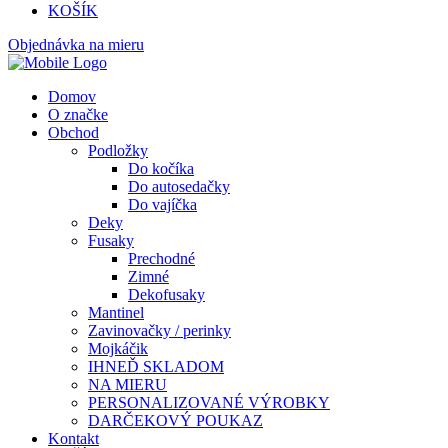
KOŠÍK
Objednávka na mieru
Domov
O značke
Obchod
Podložky
Do kočíka
Do autosedačky
Do vajíčka
Deky
Fusaky
Prechodné
Zimné
Dekofusaky
Mantinel
Zavinovačky / perinky
Mojkáčik
IHNEĎ SKLADOM
NA MIERU
PERSONALIZOVANÉ VÝROBKY
DARČEKOVÝ POUKAZ
Kontakt