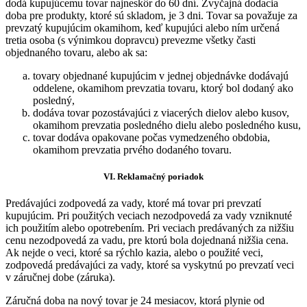
dodá kupujúcemu tovar najneskôr do 60 dní. Zvyčajná dodacia
doba pre produkty, ktoré sú skladom, je 3 dni. Tovar sa považuje za
prevzatý kupujúcim okamihom, keď kupujúci alebo ním určená
tretia osoba (s výnimkou dopravcu) prevezme všetky časti
objednaného tovaru, alebo ak sa:
tovary objednané kupujúcim v jednej objednávke dodávajú
oddelene, okamihom prevzatia tovaru, ktorý bol dodaný ako
posledný,
dodáva tovar pozostávajúci z viacerých dielov alebo kusov,
okamihom prevzatia posledného dielu alebo posledného kusu,
tovar dodáva opakovane počas vymedzeného obdobia,
okamihom prevzatia prvého dodaného tovaru.
VI.
Reklamačný poriadok
Predávajúci zodpovedá za vady, ktoré má tovar pri prevzatí
kupujúcim. Pri použitých veciach nezodpovedá za vady vzniknuté
ich použitím alebo opotrebením. Pri veciach predávaných za nižšiu
cenu nezodpovedá za vadu, pre ktorú bola dojednaná nižšia cena.
Ak nejde o veci, ktoré sa rýchlo kazia, alebo o použité veci,
zodpovedá predávajúci za vady, ktoré sa vyskytnú po prevzatí veci
v záručnej dobe (záruka).
Záručná doba na nový tovar je 24 mesiacov, ktorá plynie od