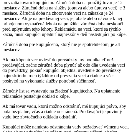
prevzatia tovaru kupujúcim. Záručná doba na použitý tovar je 12
mesiacov. Záručnú doba na služby (oprava alebo úprava veci) je 3
mesiace. Záručná doba na zhotovenie veci na zákazku je 24
mesiacov. Ak je na predávanej veci, jej obale alebo návode k nej
pripojenom vyznačená lehota na použitie, záručná doba neskončí
pred uplynutím tejto lehoty. Reklamáciu na veci, ktoré sa rýchlo
kazia, musí kupujúci uplatniť najneskôr v deň nasledujúci po kúpe.
Záručná doba pre kupujúceho, ktorý nie je spotrebiteľom, je 24
mesiacov.
Ak má kúpenú vec uviesť do prevádzky iný podnikateľ než
predávajúci, začne záručná doba plynúť až odo dňa uvedenia veci
do prevádzky, pokiaľ kupujúci objednal uvedenie do prevádzky
najneskôr do troch týždňov od prevzatia veci a riadne a včas
poskytol na vykonanie služby potrebnú súčinnosť.
Záručný list sa vystavuje na žiadosť kupujúceho. Na uplatnenie
reklamácie postačuje doklad o kúpe.
Ak má tovar vadu, ktorú možno odstrániť, má kupujúci právo, aby
bola bezplatne, včas a riadne odstránená. Predávajúci je povinný
vadu bez zbytočného odkladu odstrániť.
Kupujúci môže namiesto odstránenia vady požadovať výmenu veci,