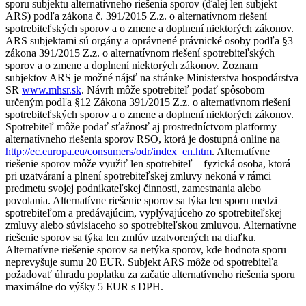
sporu subjektu alternatívneho riešenia sporov (ďalej len subjekt
ARS) podľa zákona č. 391/2015 Z.z. o alternatívnom riešení
spotrebiteľských sporov a o zmene a doplnení niektorých zákonov.
ARS subjektami sú orgány a oprávnené právnické osoby podľa §3
zákona 391/2015 Z.z. o alternatívnom riešení spotrebiteľských
sporov a o zmene a doplnení niektorých zákonov. Zoznam
subjektov ARS je možné nájsť na stránke Ministerstva hospodárstva
SR
www.mhsr.sk
. Návrh môže spotrebiteľ podať spôsobom
určeným podľa §12 Zákona 391/2015 Z.z. o alternatívnom riešení
spotrebiteľských sporov a o zmene a doplnení niektorých zákonov.
Spotrebiteľ môže podať sťažnosť aj prostredníctvom platformy
alternatívneho riešenia sporov RSO, ktorá je dostupná online na
http://ec.europa.eu/consumers/odr/index_en.htm
. Alternatívne
riešenie sporov môže využiť len spotrebiteľ – fyzická osoba, ktorá
pri uzatváraní a plnení spotrebiteľskej zmluvy nekoná v rámci
predmetu svojej podnikateľskej činnosti, zamestnania alebo
povolania. Alternatívne riešenie sporov sa týka len sporu medzi
spotrebiteľom a predávajúcim, vyplývajúceho zo spotrebiteľskej
zmluvy alebo súvisiaceho so spotrebiteľskou zmluvou. Alternatívne
riešenie sporov sa týka len zmlúv uzatvorených na diaľku.
Alternatívne riešenie sporov sa netýka sporov, kde hodnota sporu
neprevyšuje sumu 20 EUR. Subjekt ARS môže od spotrebiteľa
požadovať úhradu poplatku za začatie alternatívneho riešenia sporu
maximálne do výšky 5 EUR s DPH.