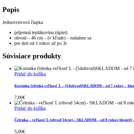
-
SKLADOM
Popis
-
(obvod
Jednovrstvová čiapka
46cm)
-
príjemná teplákovina (úplet)
svetloružová
obvod – 46 cm – (v kľude) – natiahne sa
počet
pre deti od 1 rokov až po 3r
Súvisiace produkty
Pridať do košíka
Korunka čelenka veľkosť L – (54obvod)SKLADOM – od 7 rokov – kha
7,00
€
Pridať do košíka
Čelenka – veľkosť L (obvod 54cm) – SKLADOM – od 8 rokov/dospelý –
5,00
€