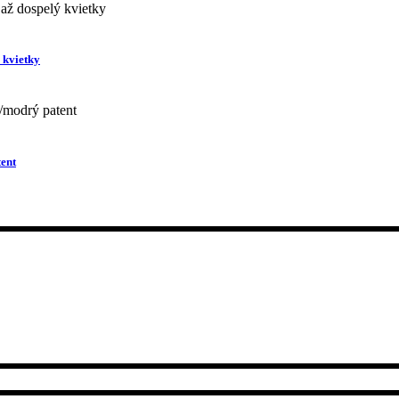
 kvietky
ent