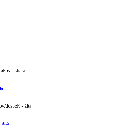
ki
 žltá