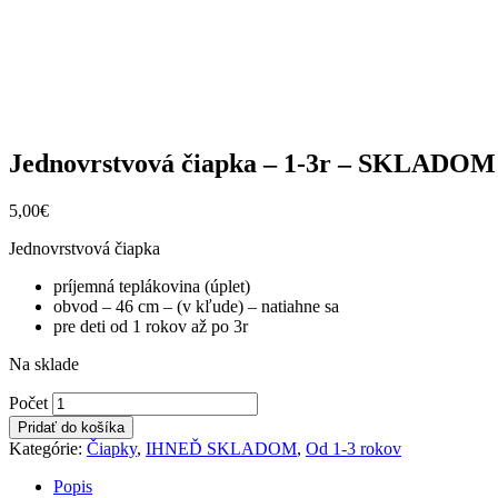
Jednovrstvová čiapka – 1-3r – SKLADOM –
5,00
€
Jednovrstvová čiapka
príjemná teplákovina (úplet)
obvod – 46 cm – (v kľude) – natiahne sa
pre deti od 1 rokov až po 3r
Na sklade
Jednovrstvová
Počet
čiapka
Pridať do košíka
-
Kategórie:
Čiapky
,
IHNEĎ SKLADOM
,
Od 1-3 rokov
1-
3r
Popis