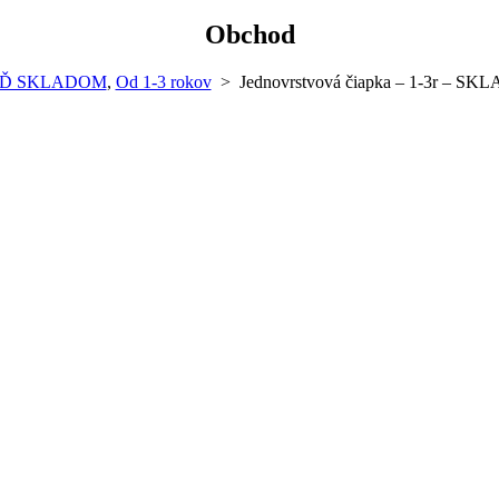
Obchod
EĎ SKLADOM
,
Od 1-3 rokov
>
Jednovrstvová čiapka – 1-3r – SK