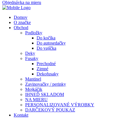
Objednávka na mieru
Domov
O značke
Obchod
Podložky
Do kočíka
Do autosedačky
Do vajíčka
Deky
Fusaky
Prechodné
Zimné
Dekofusaky
Mantinel
Zavinovačky / perinky
Mojkáčik
IHNEĎ SKLADOM
NA MIERU
PERSONALIZOVANÉ VÝROBKY
DARČEKOVÝ POUKAZ
Kontakt