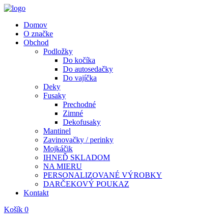
Domov
O značke
Obchod
Podložky
Do kočíka
Do autosedačky
Do vajíčka
Deky
Fusaky
Prechodné
Zimné
Dekofusaky
Mantinel
Zavinovačky / perinky
Mojkáčik
IHNEĎ SKLADOM
NA MIERU
PERSONALIZOVANÉ VÝROBKY
DARČEKOVÝ POUKAZ
Kontakt
Košík
0