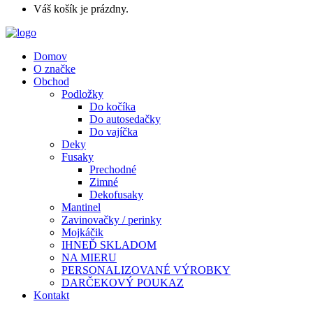
Váš košík je prázdny.
Domov
O značke
Obchod
Podložky
Do kočíka
Do autosedačky
Do vajíčka
Deky
Fusaky
Prechodné
Zimné
Dekofusaky
Mantinel
Zavinovačky / perinky
Mojkáčik
IHNEĎ SKLADOM
NA MIERU
PERSONALIZOVANÉ VÝROBKY
DARČEKOVÝ POUKAZ
Kontakt