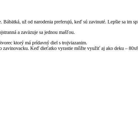
Bábätká, už od narodenia preferujú, keď sú zavinuté. Lepšie sa im spin
ojstranná a zaväzuje sa jednou mašľou.
štvorec ktorý má prídavný diel s trojviazanim.
ko zavinovacku. Keď dieťatko vyrastie môžte využiť aj ako deku – 80x