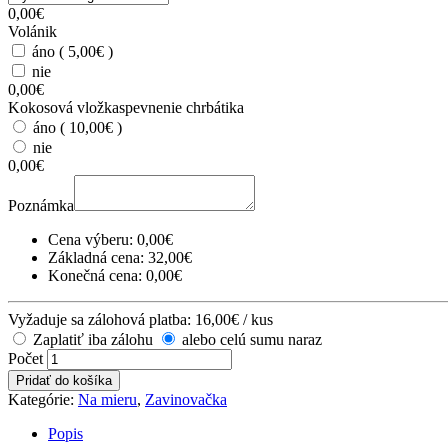
0,00
€
Volánik
áno ( 5,00€ )
nie
0,00
€
Kokosová vložka
spevnenie chrbátika
áno ( 10,00€ )
nie
0,00
€
Poznámka
Cena výberu:
0,00
€
Základná cena:
32,00
€
Konečná cena:
0,00
€
Vyžaduje sa zálohová platba:
16,00
€
/ kus
Zaplatiť iba zálohu
alebo celú sumu naraz
Zavinovačka/perinka
Počet
podľa
Pridať do košíka
vlastného
Kategórie:
Na mieru
,
Zavinovačka
výberu
počet
Popis