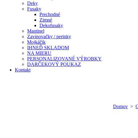
Deky
Fusaky
Prechodné
Zimné
Dekofusaky
Mantinel
Zavinovačky / perinky
Mojkáčik
IHNEĎ SKLADOM
NA MIERU
PERSONALIZOVANÉ VÝROBKY
DARČEKOVÝ POUKAZ
Kontakt
Domov
>