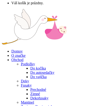
Váš košík je prázdny.
Domov
O značke
Obchod
Podložky
Do kočíka
Do autosedačky
Do vajíčka
Deky
Fusaky
Prechodné
Zimné
Dekofusaky
Mantinel