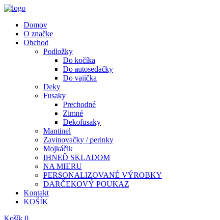
Domov
O značke
Obchod
Podložky
Do kočíka
Do autosedačky
Do vajíčka
Deky
Fusaky
Prechodné
Zimné
Dekofusaky
Mantinel
Zavinovačky / perinky
Mojkáčik
IHNEĎ SKLADOM
NA MIERU
PERSONALIZOVANÉ VÝROBKY
DARČEKOVÝ POUKAZ
Kontakt
KOŠÍK
Košík
0