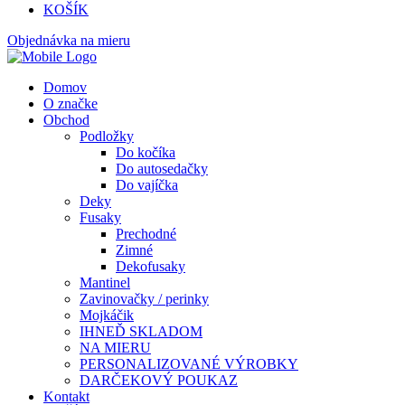
KOŠÍK
Objednávka na mieru
Domov
O značke
Obchod
Podložky
Do kočíka
Do autosedačky
Do vajíčka
Deky
Fusaky
Prechodné
Zimné
Dekofusaky
Mantinel
Zavinovačky / perinky
Mojkáčik
IHNEĎ SKLADOM
NA MIERU
PERSONALIZOVANÉ VÝROBKY
DARČEKOVÝ POUKAZ
Kontakt