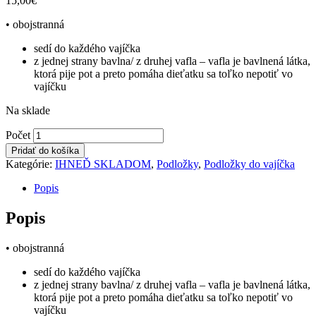
15,00
€
• obojstranná
sedí do každého vajíčka
z jednej strany bavlna/ z druhej vafla – vafla je bavlnená látka,
ktorá pije pot a preto pomáha dieťatku sa toľko nepotiť vo
vajíčku
Na sklade
Podložka
Počet
do
Pridať do košíka
vajíčka
Kategórie:
IHNEĎ SKLADOM
,
Podložky
,
Podložky do vajíčka
proti
poteniu
Popis
SKLADOM-
labuť
Popis
počet
• obojstranná
sedí do každého vajíčka
z jednej strany bavlna/ z druhej vafla – vafla je bavlnená látka,
ktorá pije pot a preto pomáha dieťatku sa toľko nepotiť vo
vajíčku