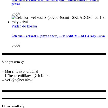
petrol
5,00
€
Pridať do košíka
Čelenka – veľkosť S (obvod 46cm) – SKLADOM – od 1-3 roky – sivá
5,00
€
Šitie pre detičky
– Maj aj ty svoj originál
– Ušité z certifikovaných látok
– Veľký výber látok
Užitočné odkazy