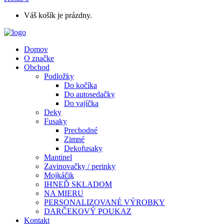
Váš košík je prázdny.
Domov
O značke
Obchod
Podložky
Do kočíka
Do autosedačky
Do vajíčka
Deky
Fusaky
Prechodné
Zimné
Dekofusaky
Mantinel
Zavinovačky / perinky
Mojkáčik
IHNEĎ SKLADOM
NA MIERU
PERSONALIZOVANÉ VÝROBKY
DARČEKOVÝ POUKAZ
Kontakt