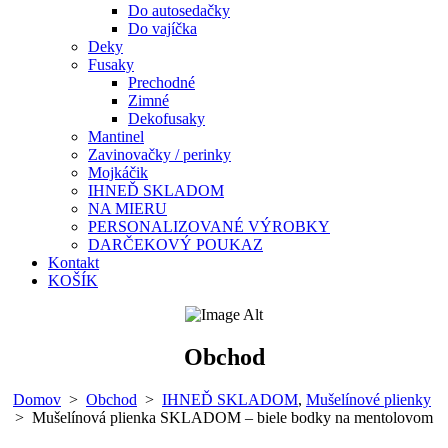
Do autosedačky
Do vajíčka
Deky
Fusaky
Prechodné
Zimné
Dekofusaky
Mantinel
Zavinovačky / perinky
Mojkáčik
IHNEĎ SKLADOM
NA MIERU
PERSONALIZOVANÉ VÝROBKY
DARČEKOVÝ POUKAZ
Kontakt
KOŠÍK
Obchod
Domov
>
Obchod
>
IHNEĎ SKLADOM
,
Mušelínové plienky
>
Mušelínová plienka SKLADOM – biele bodky na mentolovom