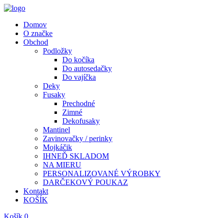
Domov
O značke
Obchod
Podložky
Do kočíka
Do autosedačky
Do vajíčka
Deky
Fusaky
Prechodné
Zimné
Dekofusaky
Mantinel
Zavinovačky / perinky
Mojkáčik
IHNEĎ SKLADOM
NA MIERU
PERSONALIZOVANÉ VÝROBKY
DARČEKOVÝ POUKAZ
Kontakt
KOŠÍK
Košík
0