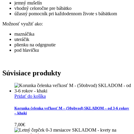
jemný mušelín
vhodný celoročne pre bábätko
úžasný pomocník pri každodennom živote s bábätkom
Možnosť využiť ako:
maznáčika
uteráčik
plienku na odgrgnutie
pod hlavičku
Súvisiace produkty
Pridať do košíka
Korunka čelenka veľkosť M – (50obvod) SKLADOM – od 3-6 rokov
– khaki
7,00
€