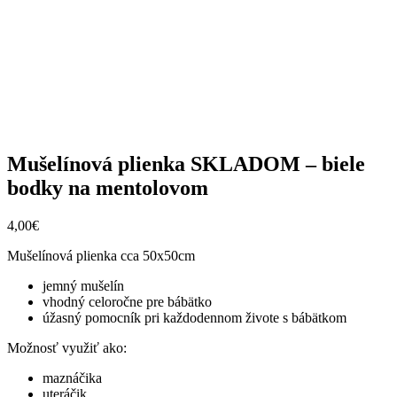
Mušelínová plienka SKLADOM – biele
bodky na mentolovom
4,00
€
Mušelínová plienka cca 50x50cm
jemný mušelín
vhodný celoročne pre bábätko
úžasný pomocník pri každodennom živote s bábätkom
Možnosť využiť ako:
maznáčika
uteráčik