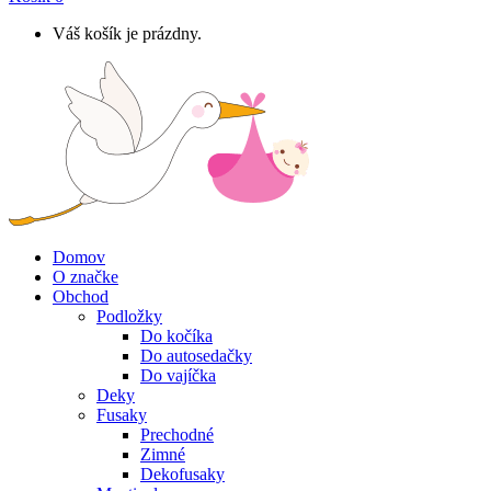
Váš košík je prázdny.
Domov
O značke
Obchod
Podložky
Do kočíka
Do autosedačky
Do vajíčka
Deky
Fusaky
Prechodné
Zimné
Dekofusaky