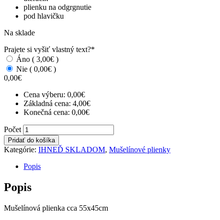
plienku na odgrgnutie
pod hlavičku
Na sklade
Prajete si vyšiť vlastný text?
*
Áno ( 3,00€ )
Nie ( 0,00€ )
0,00
€
Cena výberu:
0,00
€
Základná cena:
4,00
€
Konečná cena:
0,00
€
Mušelínová
Počet
plienka
Pridať do košíka
SKLADOM
Kategórie:
IHNEĎ SKLADOM
,
Mušelínové plienky
-
biele
Popis
bodky
na
Popis
mentolovom
počet
Mušelínová plienka cca 55x45cm