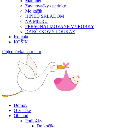
Mantinel
Zavinovačky / perinky
Mojkáčik
IHNEĎ SKLADOM
NA MIERU
PERSONALIZOVANÉ VÝROBKY
DARČEKOVÝ POUKAZ
Kontakt
KOŠÍK
Objednávka na mieru
Domov
O značke
Obchod
Podložky
Do kočíka